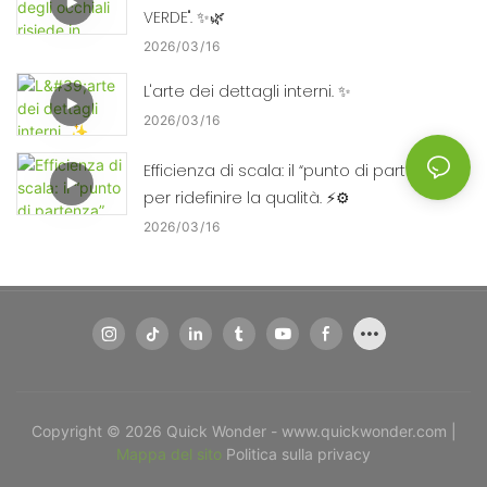
VERDE". ✨🌿
2026
03
16
L'arte dei dettagli interni. ✨
2026
03
16
Efficienza di scala: il “punto di partenza”
per ridefinire la qualità. ⚡⚙️
2026
03
16
Copyright © 2026 Quick Wonder - www.quickwonder.com |
Mappa del sito
Politica sulla privacy