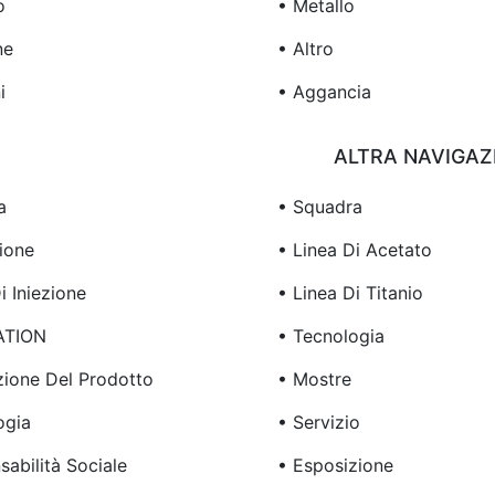
o
• Metallo
ne
• Altro
i
• Aggancia
ALTRA NAVIGAZ
a
• Squadra
ione
• Linea Di Acetato
i Iniezione
• Linea Di Titanio
ATION
• Tecnologia
zione Del Prodotto
• Mostre
ogia
• Servizio
abilità Sociale
• Esposizione