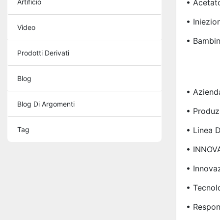
Artificio
• Acetat
• Iniezio
Video
• Bambin
Prodotti Derivati
Blog
• Aziend
Blog Di Argomenti
• Produz
Tag
• Linea D
• INNOV
• Innova
• Tecnol
• Respons