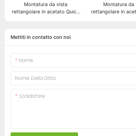
Montatura da vista
Montatura da 
rettangolare in acetato Quick
rettangolare in ace
Wonder Heritage Series
Wonder Urban Seri
A40515
Mettiti in contatto con noi
Nome
Nome Della Ditta
Soddisfare