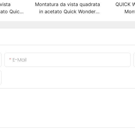
vista
Montatura da vista quadrata
QUICK 
tato Quick
in acetato Quick Wonder
Mont
es A40504
Heritage Series A40474
rettangol
Series 
Comfort I
E-Mail