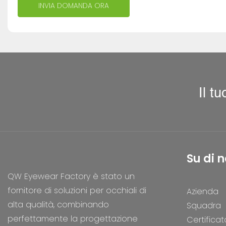
INVIA DOMANDA ORA
Il t
Su di n
QW Eyewear Factory è stato un
fornitore di soluzioni per occhiali di
Azienda
alta qualità, combinando
Squadra
perfettamente la progettazione
Certificat