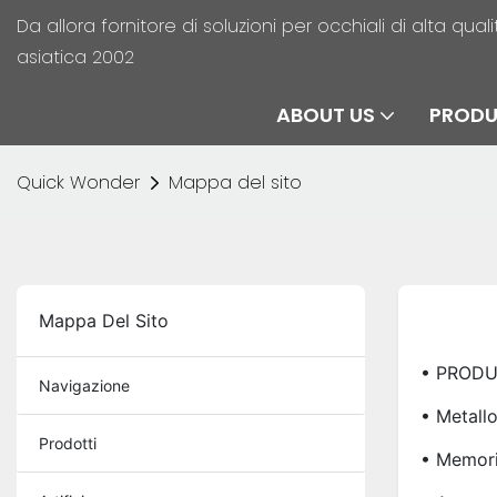
Da allora fornitore di soluzioni per occhiali di alta qu
asiatica 2002
ABOUT US
PROD
Quick Wonder
Mappa del sito
Mappa Del Sito
• PROD
Navigazione
• Metall
Prodotti
• Memor