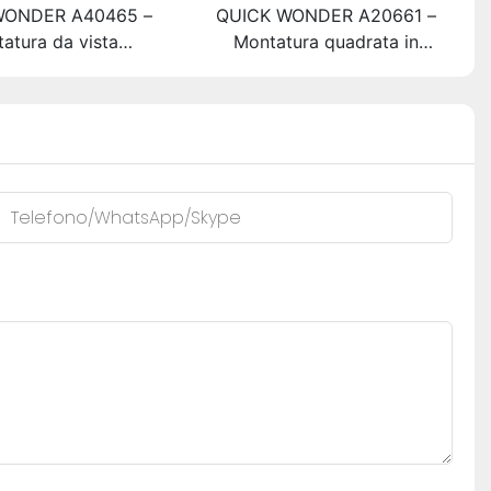
WONDER A40465 –
QUICK WONDER A20661 –
atura da vista
Montatura quadrata in
are in acetato Life
acetato Heritage Series |
| Cerniera a molla
Predisposta per lenti ad alta
nformazioni di base
definizione
Telefono/WhatsApp/Skype