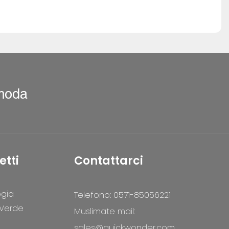
 moda
etti
Contattarci
ogia
Telefono: 0571-85056221
 Verde
Muslimate mail:
sales@quickwonder.com
,