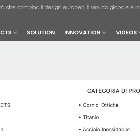
alità che combina il design europeo, il servizio globale e 
UCTS
SOLUTION
INNOVATION
VIDEOS
CATEGORIA DI PR
UCTS
• Cornici Ottiche
o
• Titanio
ia
• Acciaio Inossidabile