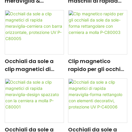
meraviglia &
maschili di rapida
Protezione UV-
meraviglia-clip
occhiali da sole a clip
magnetica con
magnetica maschile
protezione UV, forma
p-C90003
del rettangolo P-
C90001
Occhiali da sole a
Clip magnetico
clip magnetici di
rapido per gli occhiali
rapida meraviglia-
da sole da sole-
cerniera con barra
forma rettangolare
orizzontale,
con cerniera a molla
protezione UV P-
P-C80003
C80005
Occhiali da sole a
Occhiali da sole a