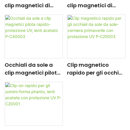
clip magnetici di
clip magnetici di
rapida meraviglia-
rapida meraviglia-
design spazzato con
forma rettangolo
la cerniera a molla P-
con elementi
C80001
decorativi,
protezione UV P-
C40006
Clip magnetico
Occhiali da sole a
rapido per gli occhiali
clip magnetici pilota
da sole da sole-
rapido-protezione
cerniera primaverile
UV, lenti acetato P-
con protezione UV P-
C40003
C20003