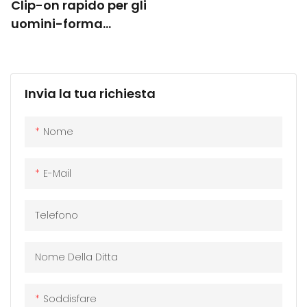
Clip-on rapido per gli
uomini-forma
phanto, lenti acetate
con protezione UV P-
C20001
Invia la tua richiesta
Nome
E-Mail
Telefono
Nome Della Ditta
Soddisfare