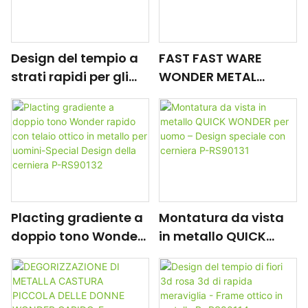
Design del tempio a
FAST FAST WARE
strati rapidi per gli
WONDER METAL
uomini-Frame ottico
METALE METALE-fibra
in metallo P-RS90138
di carbonio a doppio
tono & Templi di
gomma P-RS90136
Placting gradiente a
Montatura da vista
doppio tono Wonder
in metallo QUICK
rapido con telaio
WONDER per uomo –
ottico in metallo per
Design speciale con
uomini-Special
cerniera P-RS90131