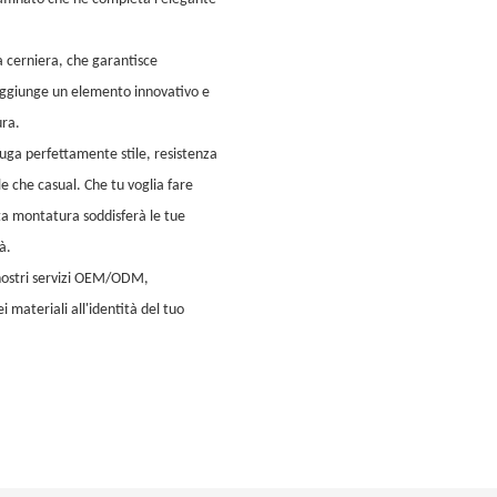
la cerniera, che garantisce
aggiunge un elemento innovativo e
ura.
iuga perfettamente stile, resistenza
le che casual. Che tu voglia fare
sta montatura soddisferà le tue
à.
nostri servizi OEM/ODM,
ei materiali all'identità del tuo