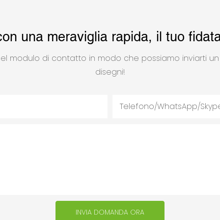
con una meraviglia rapida, il tuo fidat
nel modulo di contatto in modo che possiamo inviarti u
disegni!
Telefono/WhatsApp/Skyp
INVIA DOMANDA ORA