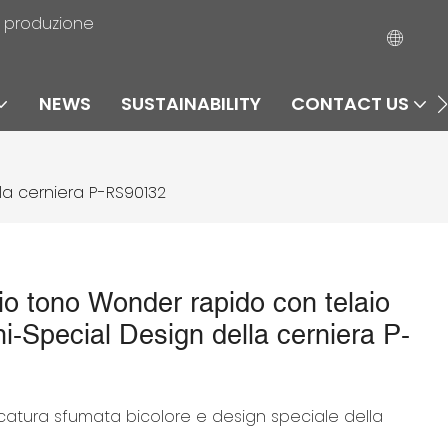
la produzione
NEWS
SUSTAINABILITY
CONTACT US
la cerniera P-RS90132
io tono Wonder rapido con telaio
ni-Special Design della cerniera P-
atura sfumata bicolore e design speciale della