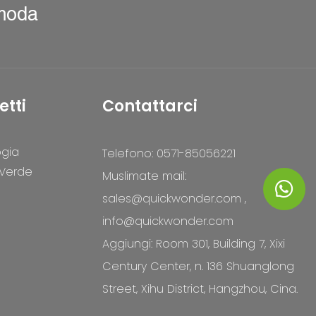
 moda
etti
Contattarci
ogia
Telefono: 0571-85056221
 Verde
Muslimate mail:
sales@quickwonder.com
,
info@quickwonder.com
Aggiungi: Room 301, Building 7, Xixi
Century Center, n. 136 Shuanglong
Street, Xihu District, Hangzhou, Cina.