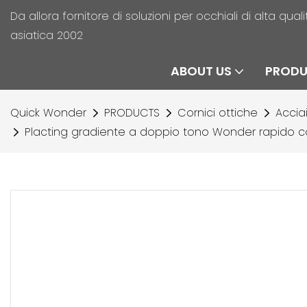
Da allora fornitore di soluzioni per occhiali di alta qu
asiatica 2002
ABOUT US
PROD
Quick Wonder
PRODUCTS
Cornici ottiche
Accia
Placting gradiente a doppio tono Wonder rapido con