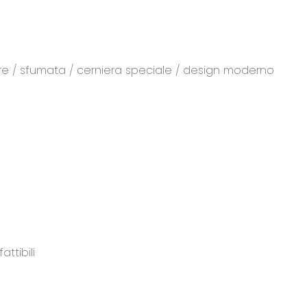
re / sfumata / cerniera speciale / design moderno
ttibili