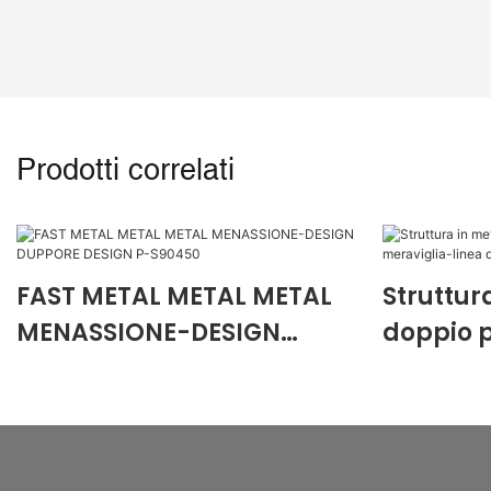
Prodotti correlati
FAST METAL METAL METAL
Struttur
MENASSIONE-DESIGN
doppio p
DUPPORE DESIGN P-S90450
rapida m
dipinta
P-RS901