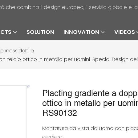
alità che combina il design europeo, il servizio globale e 
UCTS
SOLUTION
INNOVATION
VIDEOS
io inossidabile
 telaio ottico in metallo per uomini-Special Design del
Placting gradiente a dopp
ottico in metallo per uomi
RS90132
Montatura da vista da uomo con placc
cerniera