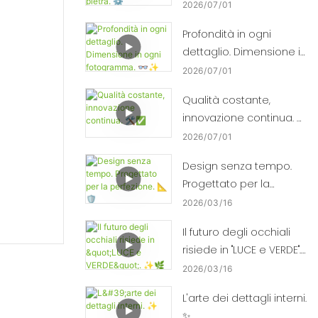
laminazione della
2026
07
01
pietra. ⚙️
Profondità in ogni
dettaglio. Dimensione in
ogni fotogramma. 👓✨
2026
07
01
Qualità costante,
innovazione continua. 🛠️
✅
2026
07
01
Design senza tempo.
Progettato per la
perfezione. 📐🛡️
2026
03
16
Il futuro degli occhiali
risiede in "LUCE e VERDE".
✨🌿
2026
03
16
L'arte dei dettagli interni.
✨