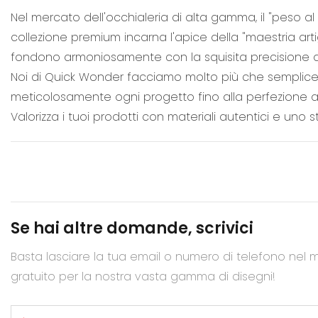
Nel mercato dell'occhialeria di alta gamma, il "peso al t
collezione premium incarna l'apice della "maestria artigi
fondono armoniosamente con la squisita precisione de
Noi di Quick Wonder facciamo molto più che semplicemen
meticolosamente ogni progetto fino alla perfezione a
Valorizza i tuoi prodotti con materiali autentici e uno sti
Se hai altre domande, scrivici
Basta lasciare la tua email o numero di telefono nel 
gratuito per la nostra vasta gamma di disegni!