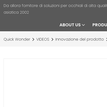
Da allora fornitore di soluzioni per occhiali di alta qu
asiatica 2002
ABOUT US
PROD
Quick Wonder
VIDEOS
Innovazione del prodotto