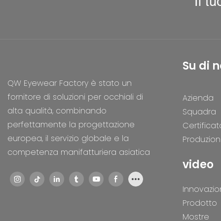
Il t
Su di n
QW Eyewear Factory è stato un
fornitore di soluzioni per occhiali di
Azienda
alta qualità, combinando
Squadra
perfettamente la progettazione
Certificat
europea, il servizio globale e la
Produzio
competenza manifatturiera asiatica
video
Innovazio
Prodotto
Mostre