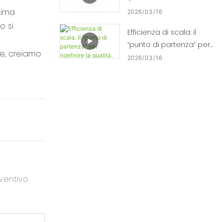
tima
2026
03
16
o si
Efficienza di scala: il
“punto di partenza” per
re, creiamo
ridefinire la qualità. ⚡⚙️
2026
03
16
ventivo