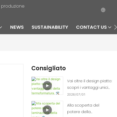
la produzione
NEWS
SUSTAINABILITY
CONTACT US
Consigliato
Vai oltre il design piatto:
scopri i vantaggi unici
della termoformatura.
2026
07
01
🛠️📈
Alla scoperta del
potere della