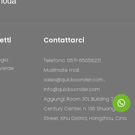
 moda
etti
Contattarci
ogia
Telefono: 0571-85056221
 Verde
Muslimate mail:
sales@quickwonder.com
,
info@quickwonder.com
Aggiungi: Room 301, Building 7, Xixi
Century Center, n. 136 Shuanglong
Street, Xihu District, Hangzhou, Cina.