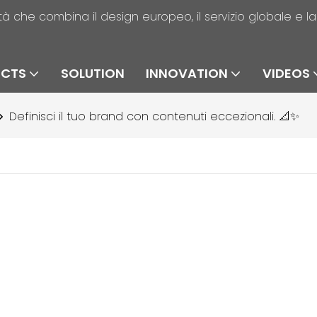
alità che combina il design europeo, il servizio globale e 
UCTS
SOLUTION
INNOVATION
VIDEOS
Definisci il tuo brand con contenuti eccezionali. 📐✨