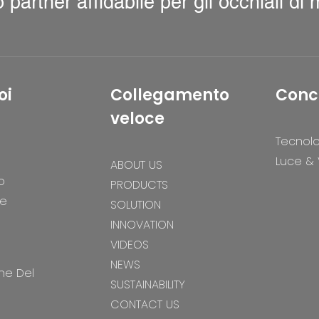
uo partner affidabile per gli occhiali di
oi
Collegamento
Conc
veloce
Tecnol
Luce &
ABOUT US
o
PRODUCTS
ne
SOLUTION
INNOVATION
VIDEOS
NEWS
ne Del
SUSTAINABILITY
CONTACT US