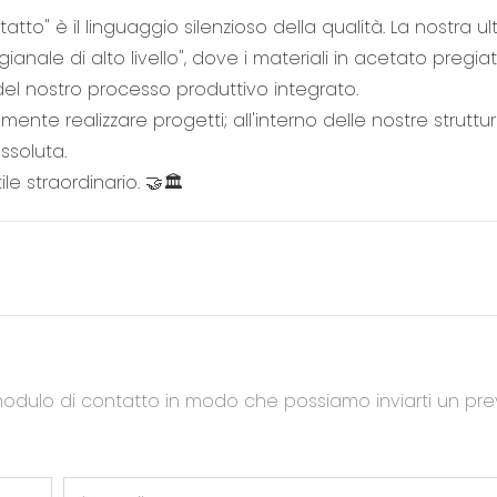
atto" è il linguaggio silenzioso della qualità. La nostra ul
anale di alto livello", dove i materiali in acetato pregiat
l nostro processo produttivo integrato.
te realizzare progetti; all'interno delle nostre struttu
ssoluta.
le straordinario. 🤝🏛️
modulo di contatto in modo che possiamo inviarti un pre