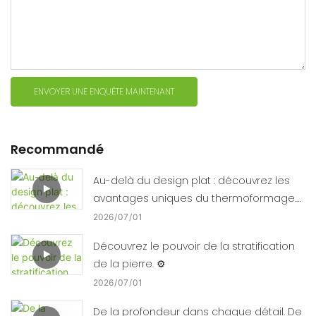
ENVOYER UNE ENQUÊTE MAINTENANT
Recommandé
Au-delà du design plat : découvrez les
avantages uniques du thermoformage.
🛠️📈
2026
07
01
Découvrez le pouvoir de la stratification
de la pierre. ⚙️
2026
07
01
De la profondeur dans chaque détail. De