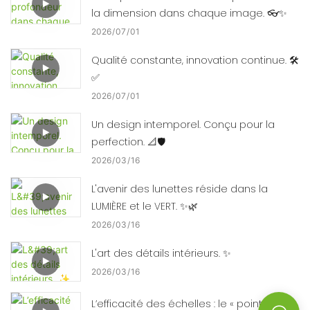
la dimension dans chaque image. 👓✨
2026
07
01
Qualité constante, innovation continue. 🛠️
✅
2026
07
01
Un design intemporel. Conçu pour la
perfection. 📐🛡️
2026
03
16
L'avenir des lunettes réside dans la
LUMIÈRE et le VERT. ✨🌿
2026
03
16
L'art des détails intérieurs. ✨
2026
03
16
L’efficacité des échelles : le « point de