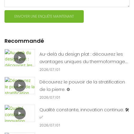
ENVOYER UNE ENQUÊTE MAINTENANT
Recommandé
Au-delà du design plat : découvrez les
avantages uniques du thermoformage.
🛠️📈
2026
07
01
Découvrez le pouvoir de la stratification
de la pierre. ⚙️
2026
07
01
Qualité constante, innovation continue. 🛠️
✅
2026
07
01