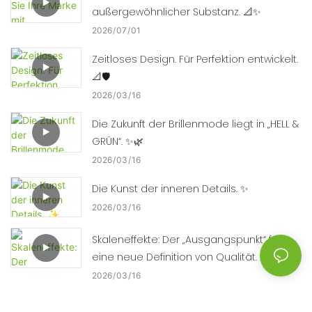
außergewöhnlicher Substanz. 📐✨
2026
07
01
Zeitloses Design. Für Perfektion entwickelt.
📐🛡️
2026
03
16
Die Zukunft der Brillenmode liegt in „HELL &
GRÜN“. ✨🌿
2026
03
16
Die Kunst der inneren Details. ✨
2026
03
16
Skaleneffekte: Der „Ausgangspunkt“ für
eine neue Definition von Qualität. ⚡⚙️
2026
03
16