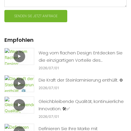
SENDEN SIE JETZT ANFRAGE
Empfohlen
Weg vom flachen Design: Entdecken Sie
die einzigartigen Vorteile des
Thermoformens. 🛠️📈
2026
07
01
Die Kraft der Steinlaminierung enthüllt. ⚙️
2026
07
01
Gleichbleibende Qualität, kontinuierliche
Innovation. 🛠️✅
2026
07
01
Definieren Sie Ihre Marke mit