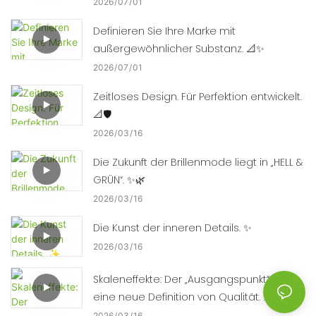
2026
07
01
Definieren Sie Ihre Marke mit
außergewöhnlicher Substanz. 📐✨
2026
07
01
Zeitloses Design. Für Perfektion entwickelt.
📐🛡️
2026
03
16
Die Zukunft der Brillenmode liegt in „HELL &
GRÜN“. ✨🌿
2026
03
16
Die Kunst der inneren Details. ✨
2026
03
16
Skaleneffekte: Der „Ausgangspunkt“ für
eine neue Definition von Qualität. ⚡⚙️
2026
03
16