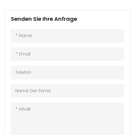
Sonnenbrillen -
Acetat Sonnenbrille
Upsgepept in
， UV-Schutz P-
Senden Sie Ihre Anfrage
gemischten
ya20188
Materialien P-
Name
ya20190
Email
Telefon
Name Der Firma
Inhalt