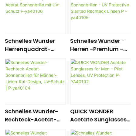
SWEPTE-Design mit
Schutz P-ya40108
Pin-Einsatz, UV-
Schutz P-yi20023
Schnelles Wunder
Schnelles Wunder -
Herrenquadrat-
Herren -Premium -
Objektiv Acetat
Acetat -
Sonnenbrille mit UV-
Sonnenbrillen - UV
Schutz P-ya40106
Protective Slanted
Rechteck Linsen P -
ya40105
Schnelles Wunder-
QUICK WONDER
Rechteck-Acetat-
Acetate Sunglasses
Sonnenbrillen für
for Men – Pilot Lenses,
Männer-Linien-Kut-
UV Protection P-