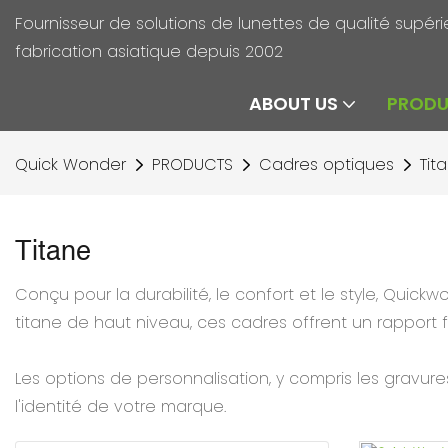
Fournisseur de solutions de lunettes de qualité supé
fabrication asiatique depuis 2002
ABOUT US
PROD
Quick Wonder
PRODUCTS
Cadres optiques
Tit
Titane
Conçu pour la durabilité, le confort et le style, Quick
titane de haut niveau, ces cadres offrent un rapport 
Les options de personnalisation, y compris les gravur
l'identité de votre marque.