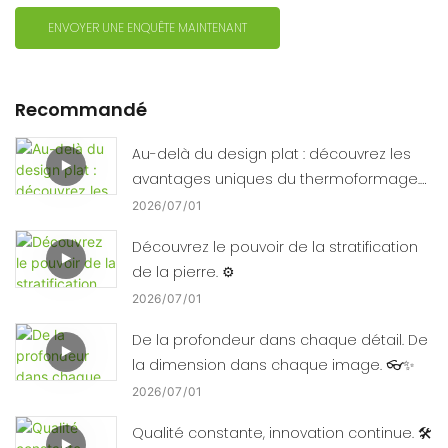
ENVOYER UNE ENQUÊTE MAINTENANT
Recommandé
Au-delà du design plat : découvrez les
avantages uniques du thermoformage.
🛠️📈
2026
07
01
Découvrez le pouvoir de la stratification
de la pierre. ⚙️
2026
07
01
De la profondeur dans chaque détail. De
la dimension dans chaque image. 👓✨
2026
07
01
Qualité constante, innovation continue. 🛠️