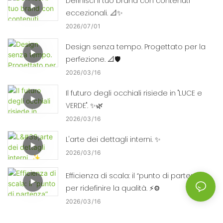
Definisci il tuo brand con contenuti
eccezionali. 📐✨
2026
07
01
Design senza tempo. Progettato per la
perfezione. 📐🛡️
2026
03
16
Il futuro degli occhiali risiede in "LUCE e
VERDE". ✨🌿
2026
03
16
L'arte dei dettagli interni. ✨
2026
03
16
Efficienza di scala: il “punto di partenza”
per ridefinire la qualità. ⚡⚙️
2026
03
16