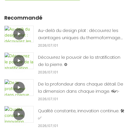
Recommandé
Au-delà du design plat : découvrez les
avantages uniques du thermoformage.
🛠️📈
2026
07
01
Découvrez le pouvoir de la stratification
de la pierre. ⚙️
2026
07
01
De la profondeur dans chaque détail. De
la dimension dans chaque image. 👓✨
2026
07
01
Qualité constante, innovation continue. 🛠️
✅
2026
07
01