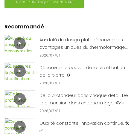
ENVOYER UNE ENQUÊTE MAINTENANT
Recommandé
Au-delà du design plat : découvrez les
avantages uniques du thermoformage.
🛠️📈
2026
07
01
Découvrez le pouvoir de la stratification
de la pierre. ⚙️
2026
07
01
De la profondeur dans chaque détail. De
la dimension dans chaque image. 👓✨
2026
07
01
Qualité constante, innovation continue. 🛠️
✅