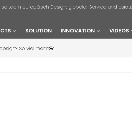
e seitdem europäisch Design, globaler Service und asiat
UCTS
SOLUTION
INNOVATION
VIDEOS
kdesign? So viel mehr.👓