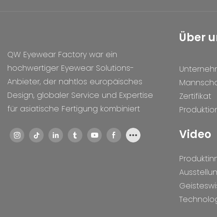
Über u
QW Eyewear Factory war ein
hochwertiger Eyewear Solutions-
Unterne
Anbieter, der nahtlos europäisches
Mannscha
Design, globaler Service und Expertise
Zertifikat
für asiatische Fertigung kombiniert
Produktio
Video
Produktin
Ausstellu
Geistesw
Technolo