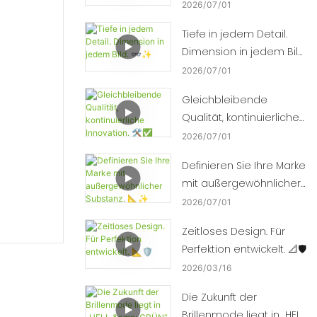
enthüllt. ⚙️
2026
07
01
Tiefe in jedem Detail.
Dimension in jedem Bild.
👓✨
2026
07
01
Gleichbleibende
Qualität, kontinuierliche
Innovation. 🛠️✅
2026
07
01
Definieren Sie Ihre Marke
mit außergewöhnlicher
Substanz. 📐✨
2026
07
01
Zeitloses Design. Für
Perfektion entwickelt. 📐🛡️
2026
03
16
Die Zukunft der
Brillenmode liegt in „HELL