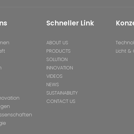
ns
Schneller Link
Konz
hmen
ABOUT US
Techno
ft
PRODUCTS
Licht &
SOLUTION
n
INNOVATION
VIDEOS
NEWS
SUSTAINABILITY
novation
CONTACT US
ngen
issenschaften
gie