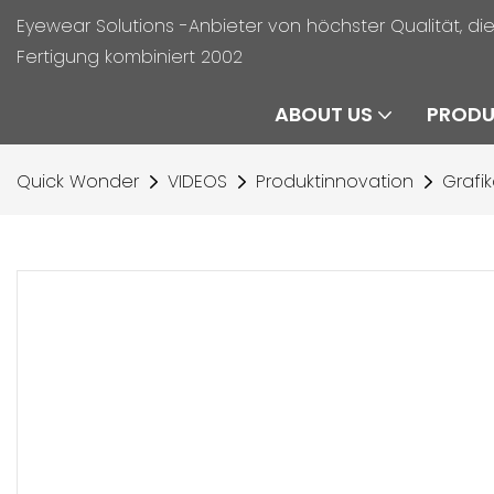
Eyewear Solutions -Anbieter von höchster Qualität, di
Fertigung kombiniert 2002
ABOUT US
PROD
Quick Wonder
VIDEOS
Produktinnovation
Grafi