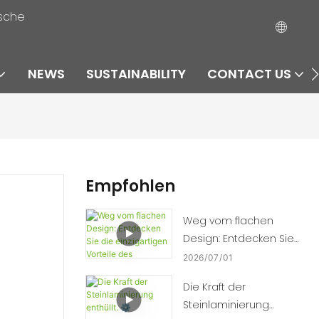
ische
NEWS
SUSTAINABILITY
CONTACT US
Empfohlen
Weg vom flachen
Design: Entdecken Sie
die einzigartigen
2026
07
01
Vorteile des
Die Kraft der
Thermoformens. 🛠️📈
Steinlaminierung