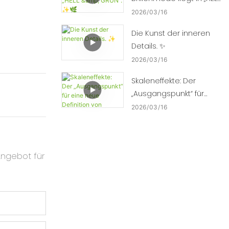
& GRÜN“. ✨🌿
2026
03
16
Die Kunst der inneren
Details. ✨
2026
03
16
Skaleneffekte: Der
„Ausgangspunkt“ für
eine neue Definition von
2026
03
16
Qualität. ⚡⚙️
Angebot für