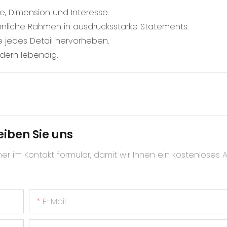
fe, Dimension und Interesse.
hnliche Rahmen in ausdrucksstarke Statements.
e jedes Detail hervorheben.
ndern lebendig.
iben Sie uns
er im Kontakt formular, damit wir Ihnen ein kostenloses 
E-Mail