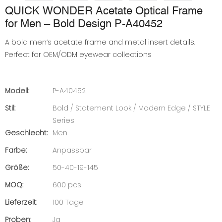
QUICK WONDER Acetate Optical Frame
for Men – Bold Design P-A40452
A bold men’s acetate frame and metal insert details.
Perfect for OEM/ODM eyewear collections
Modell:
P-A40452
Stil:
Bold / Statement Look / Modern Edge / STYLE
Series
Geschlecht:
Men
Farbe:
Anpassbar
Größe:
50-40-19-145
MOQ:
600 pcs
Lieferzeit:
100 Tage
Proben:
Ja