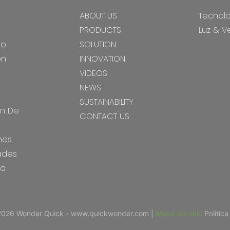
ABOUT US
Tecnol
PRODUCTS
Luz & V
do
SOLUTION
ón
INNOVATION
VIDEOS
NEWS
SUSTAINABILITY
ón De
CONTACT US
nes
ades
ía
2026 Wonder Quick - www.quickwonder.com |
Mapa del sitio
Polític