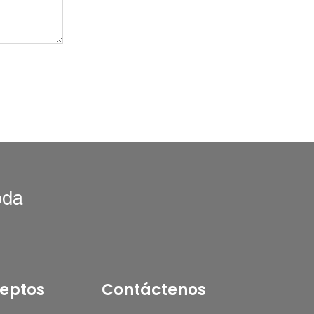
oda
eptos
Contáctenos