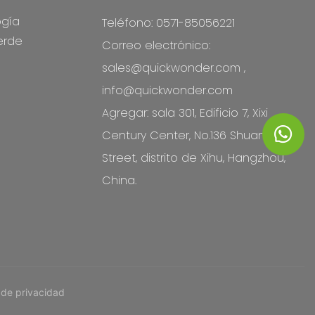
ogía
Teléfono: 0571-85056221
erde
Correo electrónico:
sales@quickwonder.com
,
info@quickwonder.com
Agregar: sala 301, Edificio 7, Xixi
Century Center, No.136 Shuanglong
Street, distrito de Xihu, Hangzhou,
China.
a de privacidad