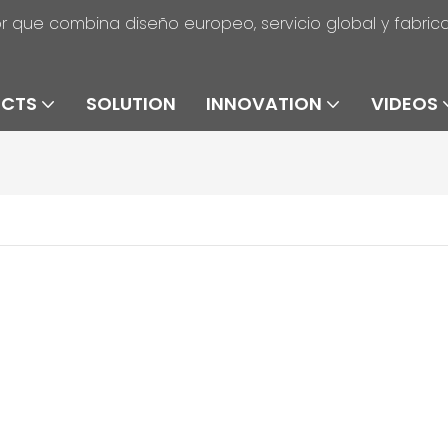
r que combina diseño europeo, servicio global y fabric
UCTS
SOLUTION
INNOVATION
VIDEOS