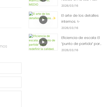
MEDIO AMBIENTE". ✨🌿
2026
03
16
El arte de los detalles
internos. ✨
2026
03
16
Eficiencia de escala: El
“punto de partida” para
amos
redefinir la calidad. ⚡⚙️
2026
03
16