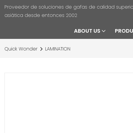
Proveedor de soluciones de gafas de calidad superio
asiática desde entonces 2002
ABOUT US
PROD
Quick Wonder
LAMINATION