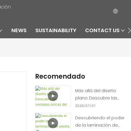
ación
NEWS
SUSTAINABILITY
CONTACT US
Recomendado
Más allá del diseño
plano: Descubre las
ventajas únicas del
2026
07
01
"termoformado". 🛠️📈
Descubriendo el poder
de la laminación de