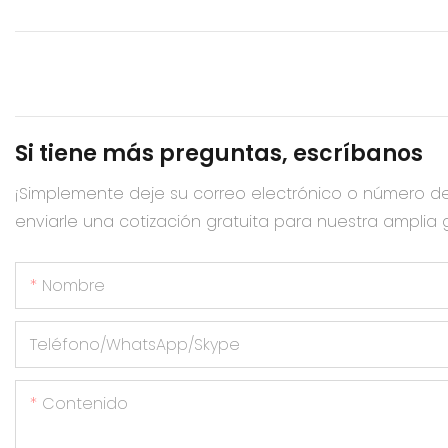
Si tiene más preguntas, escríbanos
¡Simplemente deje su correo electrónico o número d
enviarle una cotización gratuita para nuestra amplia
Nombre
Teléfono/WhatsApp/Skype
Contenido