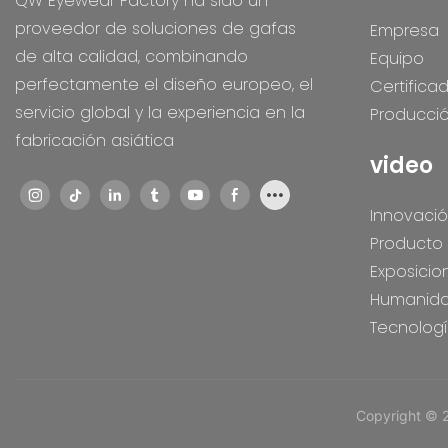
QW Eyewear Factory ha sido un
proveedor de soluciones de gafas
Empresa
de alta calidad, combinando
Equipo
perfectamente el diseño europeo, el
Certifica
servicio global y la experiencia en la
Producci
fabricación asiática
video
Innovaci
Producto
Exposicio
Humanid
Tecnolog
Copyright © 