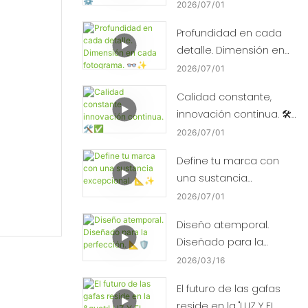
piedra. ⚙️
2026
07
01
Profundidad en cada
detalle. Dimensión en
cada fotograma. 👓✨
2026
07
01
Calidad constante,
innovación continua. 🛠️
✅
2026
07
01
Define tu marca con
una sustancia
excepcional. 📐✨
2026
07
01
Diseño atemporal.
Diseñado para la
perfección. 📐🛡️
2026
03
16
El futuro de las gafas
reside en la "LUZ Y EL