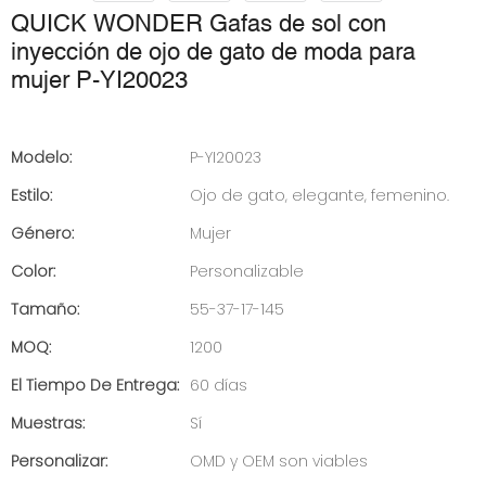
QUICK WONDER Gafas de sol con
inyección de ojo de gato de moda para
mujer P-YI20023
Modelo:
P-YI20023
Estilo:
Ojo de gato, elegante, femenino.
Género:
Mujer
Color:
Personalizable
Tamaño:
55-37-17-145
MOQ:
1200
El Tiempo De Entrega:
60 días
Muestras:
Sí
Personalizar:
OMD y OEM son viables